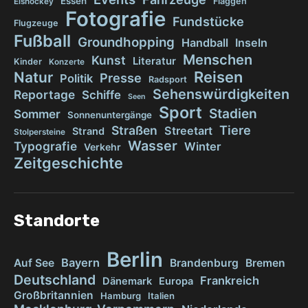
Essen
Flaggen
Eishockey
Fotografie
Fundstücke
Flugzeuge
Fußball
Groundhopping
Handball
Inseln
Menschen
Kunst
Literatur
Kinder
Konzerte
Reisen
Natur
Presse
Politik
Radsport
Sehenswürdigkeiten
Reportage
Schiffe
Seen
Sport
Stadien
Sommer
Sonnenuntergänge
Tiere
Straßen
Streetart
Strand
Stolpersteine
Wasser
Typografie
Winter
Verkehr
Zeitgeschichte
Standorte
Berlin
Bayern
Auf See
Brandenburg
Bremen
Deutschland
Frankreich
Dänemark
Europa
Großbritannien
Hamburg
Italien