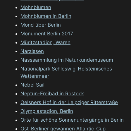
Mohnblumen
Mohnblumen in Berlin
Mond über Berlin
Monument Berlin 2017
Müritzstadion, Waren
Narzissen
Nasssammlung im Naturkundemuseum
Nationalpark Schleswig-Holsteinisches
Wattenmeer
Nebel Sail
Neptun-Freibad in Rostock
Oelsners Hof in der Leipziger Ritterstraße
Olympiastadion, Berlin
Orte für schöne Sonnenuntergänge in Berlin
Ost-Berliner gewannen Atlantic-Cup