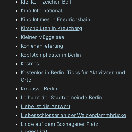
Kfz-Kennzeichen Berlin
Kino International
Kino Intimes in Friedrichshain
Kirschblüten in Kreuzberg
Kleiner Müggelsee
Kohlenanlieferung
Kopfsteinpflaster in Berlin
Kosmos
Kostenlos in Berlin: Tipps für Aktivitäten und
Orte
Krokusse Berlin
Leihamt der Stadtgemeinde Berlin
Liebe ist die Antwort
Liebesschlösser an der Weidendammbrücke
Linde auf dem Boxhagener Platz
umgestürzt