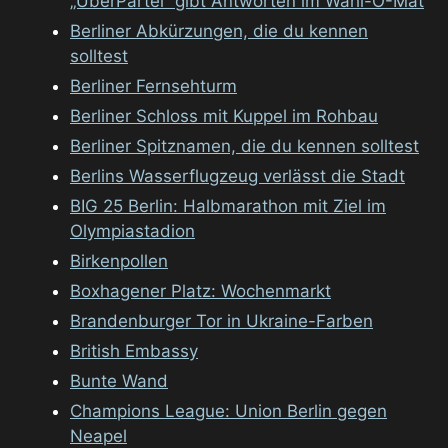
„ÜberPartei“ gibt Antworten im Wahl-O-Mat
Berliner Abkürzungen, die du kennen
solltest
Berliner Fernsehturm
Berliner Schloss mit Kuppel im Rohbau
Berliner Spitznamen, die du kennen solltest
Berlins Wasserflugzeug verlässt die Stadt
BIG 25 Berlin: Halbmarathon mit Ziel im
Olympiastadion
Birkenpollen
Boxhagener Platz: Wochenmarkt
Brandenburger Tor in Ukraine-Farben
British Embassy
Bunte Wand
Champions League: Union Berlin gegen
Neapel