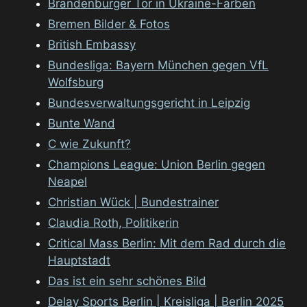
Brandenburger Tor in Ukraine-Farben
Bremen Bilder & Fotos
British Embassy
Bundesliga: Bayern München gegen VfL
Wolfsburg
Bundesverwaltungsgericht in Leipzig
Bunte Wand
C wie Zukunft?
Champions League: Union Berlin gegen
Neapel
Christian Wück | Bundestrainer
Claudia Roth, Politikerin
Critical Mass Berlin: Mit dem Rad durch die
Hauptstadt
Das ist ein sehr schönes Bild
Delay Sports Berlin | Kreisliga | Berlin 2025