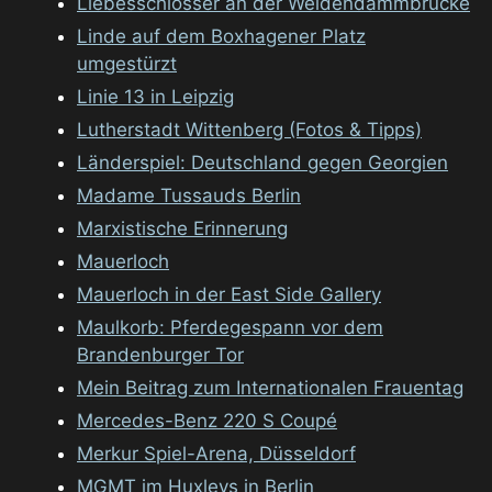
Liebesschlösser an der Weidendammbrücke
Linde auf dem Boxhagener Platz
umgestürzt
Linie 13 in Leipzig
Lutherstadt Wittenberg (Fotos & Tipps)
Länderspiel: Deutschland gegen Georgien
Madame Tussauds Berlin
Marxistische Erinnerung
Mauerloch
Mauerloch in der East Side Gallery
Maulkorb: Pferdegespann vor dem
Brandenburger Tor
Mein Beitrag zum Internationalen Frauentag
Mercedes-Benz 220 S Coupé
Merkur Spiel-Arena, Düsseldorf
MGMT im Huxleys in Berlin