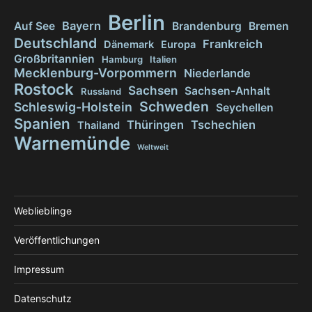
Berlin
Bayern
Auf See
Brandenburg
Bremen
Deutschland
Frankreich
Dänemark
Europa
Großbritannien
Hamburg
Italien
Mecklenburg-Vorpommern
Niederlande
Rostock
Sachsen
Sachsen-Anhalt
Russland
Schweden
Schleswig-Holstein
Seychellen
Spanien
Thüringen
Tschechien
Thailand
Warnemünde
Weltweit
Weblieblinge
Veröffentlichungen
Impressum
Datenschutz