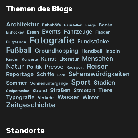
Themen des Blogs
Architektur
Boote
Bahnhöfe
Baustellen
Berge
Events
Fahrzeuge
Essen
Flaggen
Eishockey
Fotografie
Fundstücke
Flugzeuge
Fußball
Groundhopping
Handball
Inseln
Menschen
Kunst
Literatur
Kinder
Konzerte
Reisen
Natur
Presse
Politik
Radsport
Sehenswürdigkeiten
Reportage
Schiffe
Seen
Sport
Stadien
Sommer
Sonnenuntergänge
Tiere
Straßen
Streetart
Strand
Stolpersteine
Wasser
Typografie
Winter
Verkehr
Zeitgeschichte
Standorte