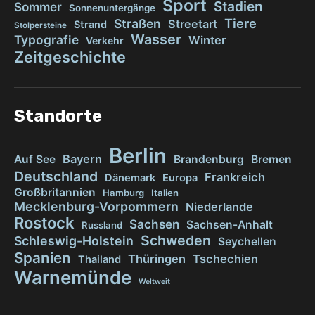
Sport
Stadien
Sommer
Sonnenuntergänge
Tiere
Straßen
Streetart
Strand
Stolpersteine
Wasser
Typografie
Winter
Verkehr
Zeitgeschichte
Standorte
Berlin
Bayern
Auf See
Brandenburg
Bremen
Deutschland
Frankreich
Dänemark
Europa
Großbritannien
Hamburg
Italien
Mecklenburg-Vorpommern
Niederlande
Rostock
Sachsen
Sachsen-Anhalt
Russland
Schweden
Schleswig-Holstein
Seychellen
Spanien
Thüringen
Tschechien
Thailand
Warnemünde
Weltweit