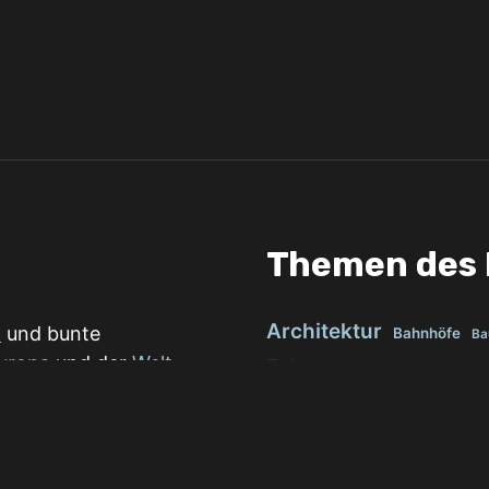
Themen des 
Architektur
n
und bunte
Bahnhöfe
Ba
uropa
und der
Welt
.
Fahrzeuge
Flaggen
Flugz
Schnappschüssen
Fußball
Groundhopp
nen und Länder.
Mensc
Kunst
Literatur
Reisen
Reportage
Sc
chau darauf. In
Sommer