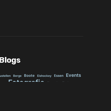
Blogs
Events
Boote
Essen
ustellen
Berge
Eishockey
Fotografie
Fundstücke
euge
ing
Handball
Inseln
Kinder
Konzerte
hen
Natur
Presse
Politik
Radsport
Sehenswürdigkeiten
hiffe
Seen
Sport
Stadien