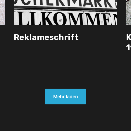
Reklameschrift
K
1
Mehr laden