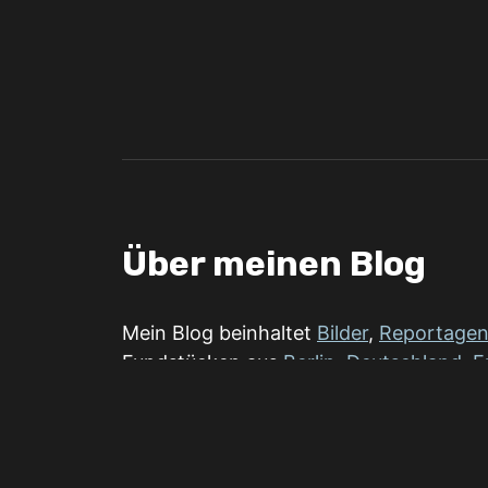
Über meinen Blog
Mein Blog beinhaltet
Bilder
,
Reportage
Fundstücken aus
Berlin
,
Deutschland
,
E
Ein bunter
Reiseblog
mit Eindrücken, 
und Reisetipps für verschiedene Regio
Der Weg ist das Ziel, der Blog die Rücks