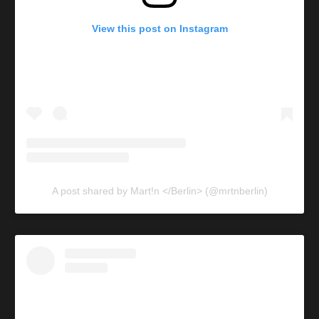
View this post on Instagram
A post shared by Mart!n </Berlin> (@mrtnberlin)