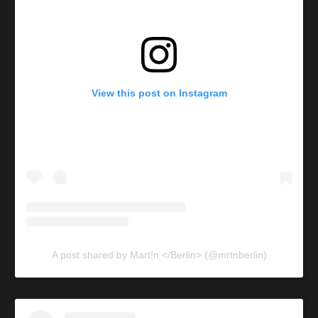
View this post on Instagram
A post shared by Mart!n </Berlin> (@mrtnberlin)