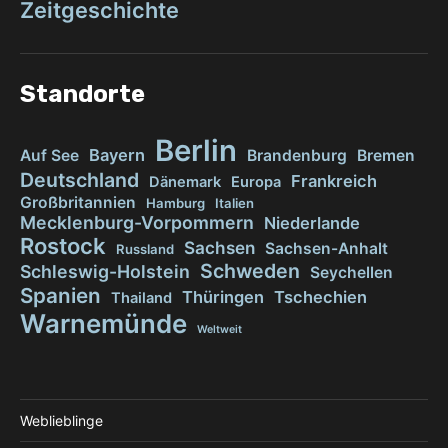
Zeitgeschichte
Standorte
Berlin
Bayern
Auf See
Brandenburg
Bremen
Deutschland
Frankreich
Dänemark
Europa
Großbritannien
Hamburg
Italien
Mecklenburg-Vorpommern
Niederlande
Rostock
Sachsen
Sachsen-Anhalt
Russland
Schweden
Schleswig-Holstein
Seychellen
Spanien
Thüringen
Tschechien
Thailand
Warnemünde
Weltweit
Weblieblinge