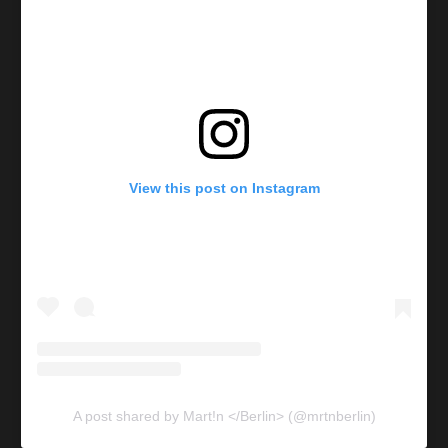
View this post on Instagram
A post shared by Mart!n </Berlin> (@mrtnberlin)