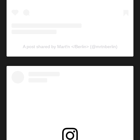
A post shared by Mart!n </Berlin> (@mrtnberlin)