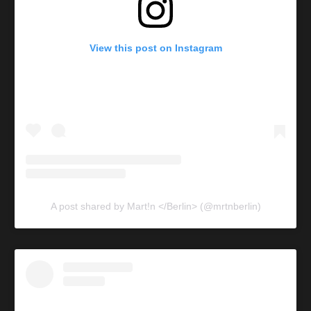
View this post on Instagram
A post shared by Mart!n </Berlin> (@mrtnberlin)