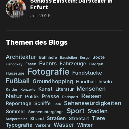
Schloss Einstein: Darsteller in
Erfurt
Juli 2026
Themen des Blogs
Architektur
Boote
Bahnhöfe
Baustellen
Berge
Events
Fahrzeuge
Essen
Flaggen
Eishockey
Fotografie
Fundstücke
Flugzeuge
Fußball
Groundhopping
Handball
Inseln
Menschen
Kunst
Literatur
Kinder
Konzerte
Reisen
Natur
Presse
Politik
Radsport
Sehenswürdigkeiten
Reportage
Schiffe
Seen
Sport
Stadien
Sommer
Sonnenuntergänge
Tiere
Straßen
Streetart
Strand
Stolpersteine
Wasser
Typografie
Winter
Verkehr