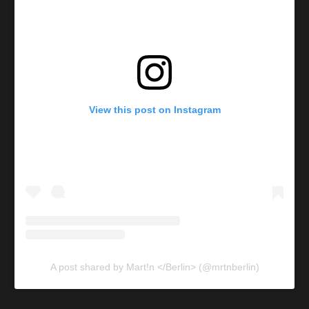
View this post on Instagram
A post shared by Mart!n </Berlin> (@mrtnberlin)