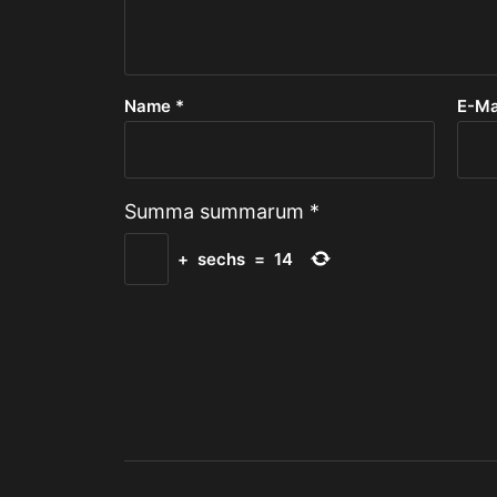
Name
*
E-Ma
Summa summarum
*
+
sechs
=
14