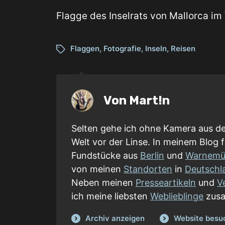
Flagge des Inselrats von Mallorca im
Flaggen
,
Fotografie
,
Inseln
,
Reisen
Von
Mart!n
Selten gehe ich ohne Kamera aus d
Welt vor der Linse. In meinem Blog f
Fundstücke aus
Berlin
und
Warnemü
von meinen
Standorten
in
Deutschl
Neben meinen
Presseartikeln
und
V
ich meine liebsten
Weblieblinge
zusa
Archiv anzeigen
Website besu