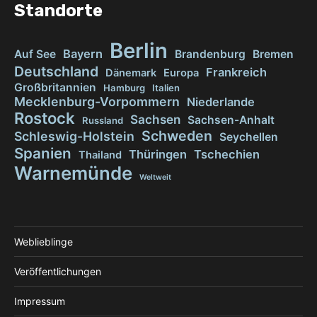
Standorte
Berlin
Bayern
Auf See
Brandenburg
Bremen
Deutschland
Frankreich
Dänemark
Europa
Großbritannien
Hamburg
Italien
Mecklenburg-Vorpommern
Niederlande
Rostock
Sachsen
Sachsen-Anhalt
Russland
Schweden
Schleswig-Holstein
Seychellen
Spanien
Thüringen
Tschechien
Thailand
Warnemünde
Weltweit
Weblieblinge
Veröffentlichungen
Impressum