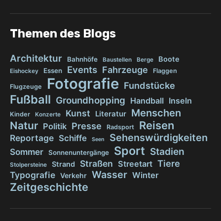
Themen des Blogs
Architektur
Boote
Bahnhöfe
Baustellen
Berge
Events
Fahrzeuge
Essen
Flaggen
Eishockey
Fotografie
Fundstücke
Flugzeuge
Fußball
Groundhopping
Handball
Inseln
Menschen
Kunst
Literatur
Kinder
Konzerte
Reisen
Natur
Presse
Politik
Radsport
Sehenswürdigkeiten
Reportage
Schiffe
Seen
Sport
Stadien
Sommer
Sonnenuntergänge
Tiere
Straßen
Streetart
Strand
Stolpersteine
Wasser
Typografie
Winter
Verkehr
Zeitgeschichte