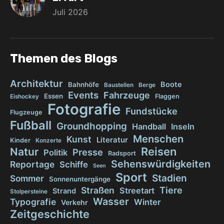
Juli 2026
Themen des Blogs
Architektur
Boote
Bahnhöfe
Baustellen
Berge
Events
Fahrzeuge
Essen
Flaggen
Eishockey
Fotografie
Fundstücke
Flugzeuge
Fußball
Groundhopping
Handball
Inseln
Menschen
Kunst
Literatur
Kinder
Konzerte
Reisen
Natur
Presse
Politik
Radsport
Sehenswürdigkeiten
Reportage
Schiffe
Seen
Sport
Stadien
Sommer
Sonnenuntergänge
Tiere
Straßen
Streetart
Strand
Stolpersteine
Wasser
Typografie
Winter
Verkehr
Zeitgeschichte