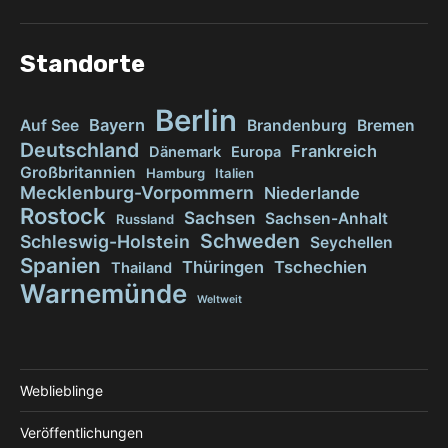
Standorte
Berlin
Bayern
Auf See
Brandenburg
Bremen
Deutschland
Frankreich
Dänemark
Europa
Großbritannien
Hamburg
Italien
Mecklenburg-Vorpommern
Niederlande
Rostock
Sachsen
Sachsen-Anhalt
Russland
Schweden
Schleswig-Holstein
Seychellen
Spanien
Thüringen
Tschechien
Thailand
Warnemünde
Weltweit
Weblieblinge
Veröffentlichungen