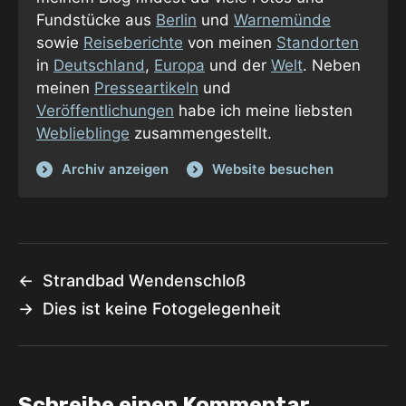
Fundstücke aus
Berlin
und
Warnemünde
sowie
Reiseberichte
von meinen
Standorten
in
Deutschland
,
Europa
und der
Welt
. Neben
meinen
Presseartikeln
und
Veröffentlichungen
habe ich meine liebsten
Weblieblinge
zusammengestellt.
Archiv anzeigen
Website besuchen
←
Strandbad Wendenschloß
→
Dies ist keine Fotogelegenheit
Schreibe einen Kommentar