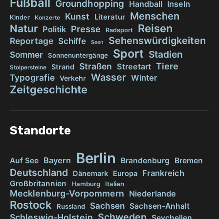
Fußball
Groundhopping
Handball
Inseln
Menschen
Kunst
Literatur
Kinder
Konzerte
Reisen
Natur
Presse
Politik
Radsport
Sehenswürdigkeiten
Reportage
Schiffe
Seen
Sport
Stadien
Sommer
Sonnenuntergänge
Tiere
Straßen
Streetart
Strand
Stolpersteine
Wasser
Typografie
Winter
Verkehr
Zeitgeschichte
Standorte
Berlin
Bayern
Auf See
Brandenburg
Bremen
Deutschland
Frankreich
Dänemark
Europa
Großbritannien
Hamburg
Italien
Mecklenburg-Vorpommern
Niederlande
Rostock
Sachsen
Sachsen-Anhalt
Russland
Schweden
Schleswig-Holstein
Seychellen