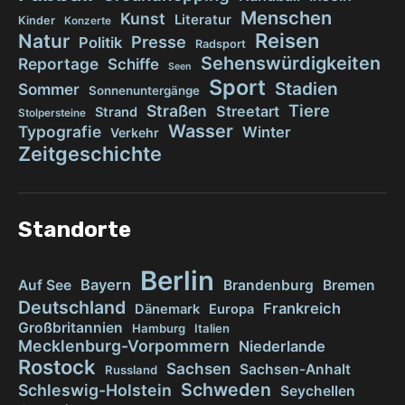
Menschen
Kunst
Literatur
Kinder
Konzerte
Reisen
Natur
Presse
Politik
Radsport
Sehenswürdigkeiten
Reportage
Schiffe
Seen
Sport
Stadien
Sommer
Sonnenuntergänge
Tiere
Straßen
Streetart
Strand
Stolpersteine
Wasser
Typografie
Winter
Verkehr
Zeitgeschichte
Standorte
Berlin
Bayern
Auf See
Brandenburg
Bremen
Deutschland
Frankreich
Dänemark
Europa
Großbritannien
Hamburg
Italien
Mecklenburg-Vorpommern
Niederlande
Rostock
Sachsen
Sachsen-Anhalt
Russland
Schweden
Schleswig-Holstein
Seychellen