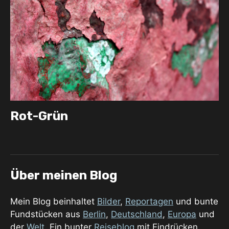
Rot-Grün
Über meinen Blog
Mein Blog beinhaltet
Bilder
,
Reportagen
und bunte
Fundstücken aus
Berlin
,
Deutschland
,
Europa
und
der
Welt
. Ein bunter
Reiseblog
mit Eindrücken,