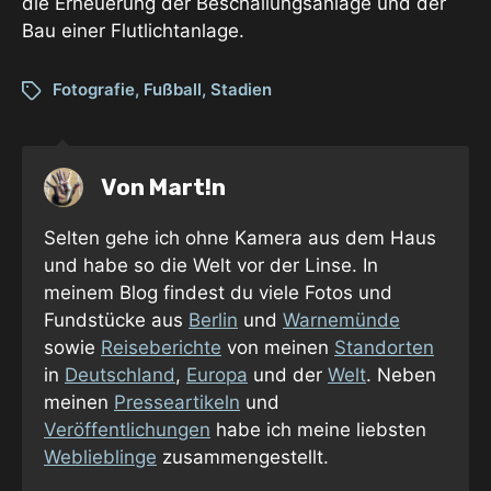
die Erneuerung der Beschallungsanlage und der
Bau einer Flutlichtanlage.
Fotografie
,
Fußball
,
Stadien
Von
Mart!n
Selten gehe ich ohne Kamera aus dem Haus
und habe so die Welt vor der Linse. In
meinem Blog findest du viele Fotos und
Fundstücke aus
Berlin
und
Warnemünde
sowie
Reiseberichte
von meinen
Standorten
in
Deutschland
,
Europa
und der
Welt
. Neben
meinen
Presseartikeln
und
Veröffentlichungen
habe ich meine liebsten
Weblieblinge
zusammengestellt.