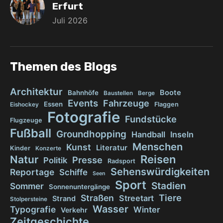
Erfurt
Juli 2026
Themen des Blogs
Architektur
Boote
Bahnhöfe
Baustellen
Berge
Events
Fahrzeuge
Essen
Flaggen
Eishockey
Fotografie
Fundstücke
Flugzeuge
Fußball
Groundhopping
Handball
Inseln
Menschen
Kunst
Literatur
Kinder
Konzerte
Reisen
Natur
Presse
Politik
Radsport
Sehenswürdigkeiten
Reportage
Schiffe
Seen
Sport
Stadien
Sommer
Sonnenuntergänge
Tiere
Straßen
Streetart
Strand
Stolpersteine
Wasser
Typografie
Winter
Verkehr
Zeitgeschichte