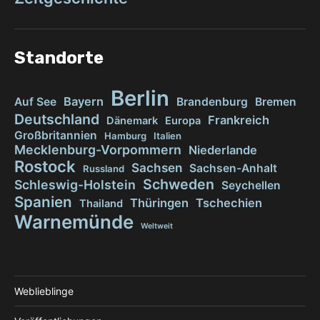
Standorte
Berlin
Bayern
Auf See
Brandenburg
Bremen
Deutschland
Frankreich
Dänemark
Europa
Großbritannien
Hamburg
Italien
Mecklenburg-Vorpommern
Niederlande
Rostock
Sachsen
Sachsen-Anhalt
Russland
Schweden
Schleswig-Holstein
Seychellen
Spanien
Thüringen
Tschechien
Thailand
Warnemünde
Weltweit
Weblieblinge