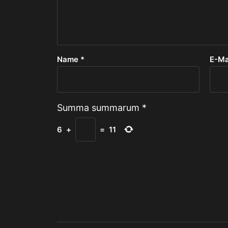
Name
*
E-Ma
Summa summarum
*
6
+
=
11