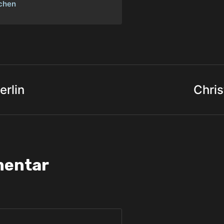
chen
erlin
Chris
mentar