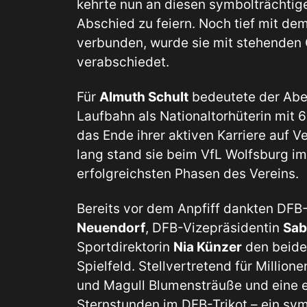
kehrte nun an diesen symbolträchtige
Abschied zu feiern. Noch tief mit de
verbunden, wurde sie mit stehenden 
verabschiedet.
Für
Almuth Schult
bedeutete der Aben
Laufbahn als Nationaltorhüterin mit 
das Ende ihrer aktiven Karriere auf 
lang stand sie beim VfL Wolfsburg im
erfolgreichsten Phasen des Vereins.
Bereits vor dem Anpfiff dankten DFB
Neuendorf
, DFB-Vizepräsidentin
Sab
Sportdirektorin
Nia Künzer
den beide
Spielfeld. Stellvertretend für Million
und Magull Blumensträuße und eine e
Sternstunden im DFB-Trikot – ein sym