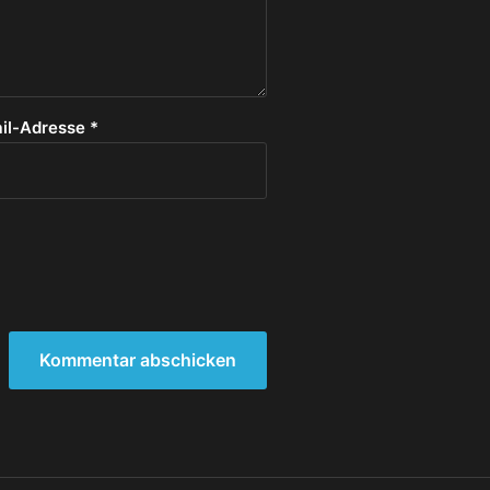
il-Adresse
*