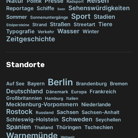
Reisen
Natur
Presse
Politik
Radsport
Sehenswürdigkeiten
Reportage
Schiffe
Seen
Sport
Stadien
Sommer
Sonnenuntergänge
Tiere
Straßen
Streetart
Strand
Stolpersteine
Wasser
Typografie
Winter
Verkehr
Zeitgeschichte
Standorte
Berlin
Bayern
Auf See
Brandenburg
Bremen
Deutschland
Frankreich
Dänemark
Europa
Großbritannien
Hamburg
Italien
Mecklenburg-Vorpommern
Niederlande
Rostock
Sachsen
Sachsen-Anhalt
Russland
Schweden
Schleswig-Holstein
Seychellen
Spanien
Thüringen
Tschechien
Thailand
Warnemünde
Weltweit