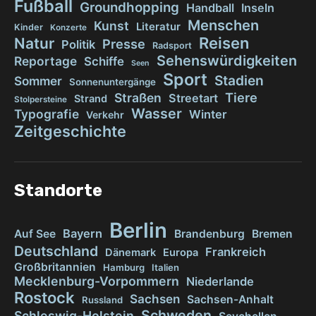
Fußball
Groundhopping
Handball
Inseln
Menschen
Kunst
Literatur
Kinder
Konzerte
Reisen
Natur
Presse
Politik
Radsport
Sehenswürdigkeiten
Reportage
Schiffe
Seen
Sport
Stadien
Sommer
Sonnenuntergänge
Tiere
Straßen
Streetart
Strand
Stolpersteine
Wasser
Typografie
Winter
Verkehr
Zeitgeschichte
Standorte
Berlin
Bayern
Auf See
Brandenburg
Bremen
Deutschland
Frankreich
Dänemark
Europa
Großbritannien
Hamburg
Italien
Mecklenburg-Vorpommern
Niederlande
Rostock
Sachsen
Sachsen-Anhalt
Russland
Schweden
Schleswig-Holstein