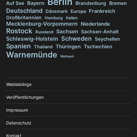
Berlin
Bayern
Auf See
Brandenburg
Bremen
Deutschland
Frankreich
Dänemark
Europa
Großbritannien
Hamburg
Italien
Mecklenburg-Vorpommern
Niederlande
Rostock
Sachsen
Sachsen-Anhalt
Russland
Schweden
Schleswig-Holstein
Seychellen
Spanien
Thüringen
Tschechien
Thailand
Warnemünde
Weltweit
Weblieblinge
Veröffentlichungen
Impressum
Datenschutz
Kontakt