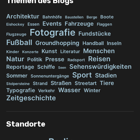
Themen des Blogs
Architektur
Boote
Bahnhöfe
Baustellen
Berge
Events
Fahrzeuge
Essen
Flaggen
Eishockey
Fotografie
Fundstücke
Flugzeuge
Fußball
Groundhopping
Handball
Inseln
Menschen
Kunst
Literatur
Kinder
Konzerte
Reisen
Natur
Presse
Politik
Radsport
Sehenswürdigkeiten
Reportage
Schiffe
Seen
Sport
Stadien
Sommer
Sonnenuntergänge
Tiere
Straßen
Streetart
Strand
Stolpersteine
Wasser
Typografie
Winter
Verkehr
Zeitgeschichte
Standorte