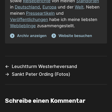
sowie
Reiseberichte
von meinen
Standorten
in
Deutschland
,
Europa
und der
Welt
. Neben
meinen
Presseartikeln
und
Veröffentlichungen
habe ich meine liebsten
Weblieblinge
zusammengestellt.
Archiv anzeigen
Website besuchen
←
Leuchtturm Westerheversand
→
Sankt Peter Ording (Fotos)
Schreibe einen Kommentar