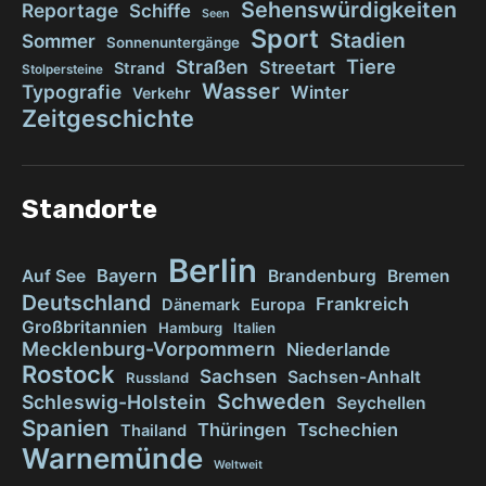
Sehenswürdigkeiten
Reportage
Schiffe
Seen
Sport
Stadien
Sommer
Sonnenuntergänge
Tiere
Straßen
Streetart
Strand
Stolpersteine
Wasser
Typografie
Winter
Verkehr
Zeitgeschichte
Standorte
Berlin
Bayern
Auf See
Brandenburg
Bremen
Deutschland
Frankreich
Dänemark
Europa
Großbritannien
Hamburg
Italien
Mecklenburg-Vorpommern
Niederlande
Rostock
Sachsen
Sachsen-Anhalt
Russland
Schweden
Schleswig-Holstein
Seychellen
Spanien
Thüringen
Tschechien
Thailand
Warnemünde
Weltweit