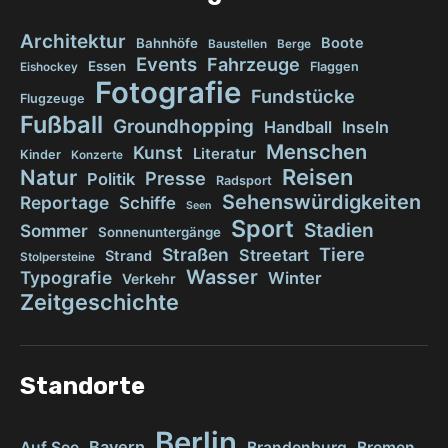
Architektur
Boote
Bahnhöfe
Baustellen
Berge
Events
Fahrzeuge
Essen
Flaggen
Eishockey
Fotografie
Fundstücke
Flugzeuge
Fußball
Groundhopping
Handball
Inseln
Menschen
Kunst
Literatur
Kinder
Konzerte
Reisen
Natur
Presse
Politik
Radsport
Sehenswürdigkeiten
Reportage
Schiffe
Seen
Sport
Stadien
Sommer
Sonnenuntergänge
Tiere
Straßen
Streetart
Strand
Stolpersteine
Wasser
Typografie
Winter
Verkehr
Zeitgeschichte
Standorte
Berlin
Bayern
Auf See
Brandenburg
Bremen